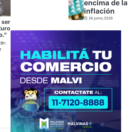
encima de la
inflación
26 junio, 2026
 ser
turo
o.”
dIn
r