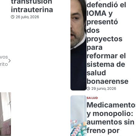
transfusión
defendió el
intrauterina
IOMA y
26 julio, 2026
presentó
dos
proyectos
para
reformar el
evos
sistema de
rito
salud
bonaerense
29 junio, 2026
SALUD
Medicamento
y monopolio:
aumentos sin
freno por