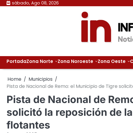
Skip
sábado, Ago 08, 2026
to
content
Portada
Zona Norte
Zona Noroeste
Zona Oeste
C
Home
Municipios
Pista de Nacional de Remo: el Municipio de Tigre solic
Pista de Nacional de Remo
solicitó la reposición de
flotantes