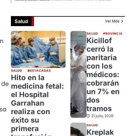
Salud
Ver Más
SALUD
PROVINCIA
Kicillof
en
cerró la
paritaria
con los
SALUD
DESTACADAS
médicos:
Hito en la
cobrarán
n de
medicina fetal:
un 7% en
el Hospital
dos
Garrahan
tramos
esa
realiza con
21 julio, 2026
éxito su
SALUD
primera
Kreplak