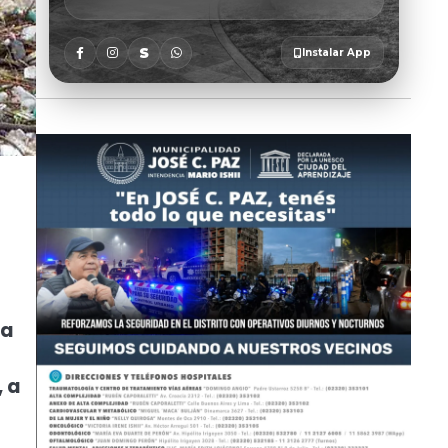
la
 a