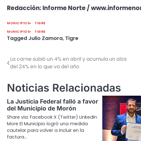
Redacción: Informe Norte / www.informeno
MUNICIPIOS
TIGRE
MUNICIPIOS
TIGRE
Tagged
Julio Zamora
,
Tigre
La carne subió un 4% en abril y acumula un alza
Navegación
del 24% en lo que va del año
de
entradas
Noticias Relacionadas
La Justicia Federal falló a favor
del Municipio de Morón
Share via: Facebook X (Twitter) LinkedIn
More El Municipio logró una medida
cautelar para volver a incluir en la
factura…