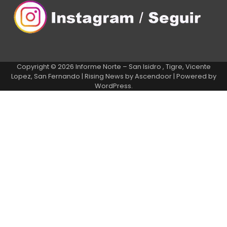
Copyright © 2026
Informe Norte – San Isidro , Tigre, Vicente
Lopez, San Fernando
| Rising News by
Ascendoor
| Powered by
WordPress
.