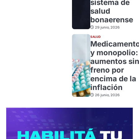
sistema de
salud
bonaerense
29 junio, 2026
SALUD
Medicament
y monopolio:
aumentos si
freno por
encima de la
inflación
26 junio, 2026