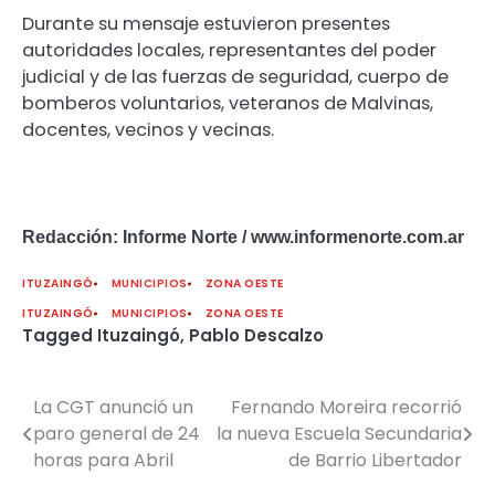
Durante su mensaje estuvieron presentes
autoridades locales, representantes del poder
judicial y de las fuerzas de seguridad, cuerpo de
bomberos voluntarios, veteranos de Malvinas,
docentes, vecinos y vecinas.
Redacción: Informe Norte / www.informenorte.com.ar
ITUZAINGÓ
MUNICIPIOS
ZONA OESTE
ITUZAINGÓ
MUNICIPIOS
ZONA OESTE
Tagged
Ituzaingó
,
Pablo Descalzo
La CGT anunció un
Fernando Moreira recorrió
Navegación
paro general de 24
la nueva Escuela Secundaria
de
horas para Abril
de Barrio Libertador
entradas