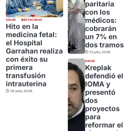
paritaria
con los
médicos:
SALUD
DESTACADAS
Hito en la
cobrarán
medicina fetal:
un 7% en
el Hospital
dos tramos
Garrahan realiza
21 julio, 2026
con éxito su
SALUD
primera
Kreplak
transfusión
defendió el
intrauterina
IOMA y
presentó
26 julio, 2026
dos
proyectos
para
reformar el