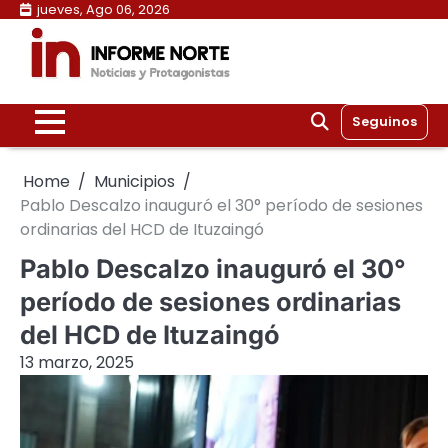
Skip
jueves, Ago 06, 2026
to
content
Seguinos
Home
Municipios
Pablo Descalzo inauguró el 30° período de sesiones
ordinarias del HCD de Ituzaingó
Pablo Descalzo inauguró el 30°
período de sesiones ordinarias
del HCD de Ituzaingó
13 marzo, 2025