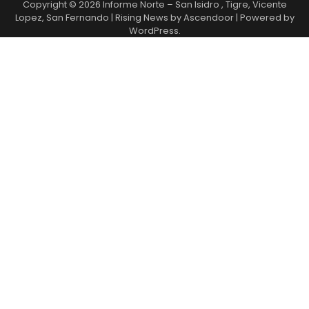
Copyright © 2026
Informe Norte – San Isidro , Tigre, Vicente
Lopez, San Fernando
| Rising News by
Ascendoor
| Powered by
WordPress
.