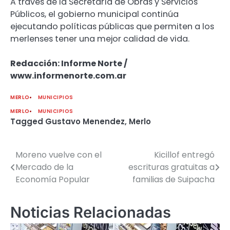
A través de la Secretaría de Obras y Servicios
Públicos, el gobierno municipal continúa
ejecutando políticas públicas que permiten a los
merlenses tener una mejor calidad de vida.
Redacción: Informe Norte /
www.informenorte.com.ar
MERLO
MUNICIPIOS
MERLO
MUNICIPIOS
Tagged
Gustavo Menendez
,
Merlo
Moreno vuelve con el
Kicillof entregó
Navegación
Mercado de la
escrituras gratuitas a
de
Economía Popular
familias de Suipacha
entradas
Noticias Relacionadas