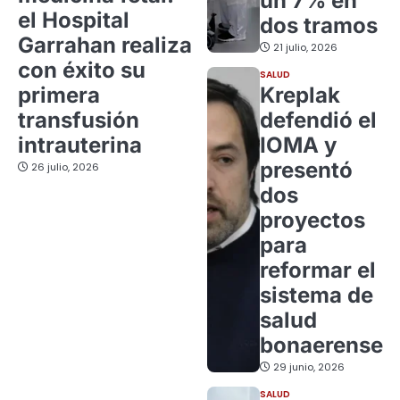
un 7% en
el Hospital
dos tramos
Garrahan realiza
21 julio, 2026
con éxito su
SALUD
primera
Kreplak
transfusión
defendió el
intrauterina
IOMA y
presentó
26 julio, 2026
dos
proyectos
para
reformar el
sistema de
salud
bonaerense
29 junio, 2026
SALUD