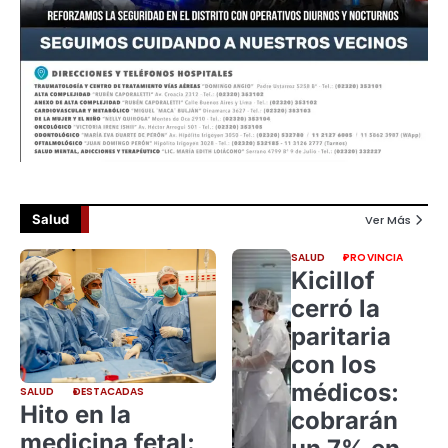
Salud
Ver Más
SALUD
PROVINCIA
Kicillof
cerró la
paritaria
con los
médicos:
SALUD
DESTACADAS
Hito en la
cobrarán
medicina fetal: