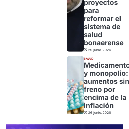
proyectos
para
reformar el
sistema de
salud
bonaerense
29 junio, 2026
SALUD
Medicament
y monopolio:
aumentos si
freno por
encima de la
inflación
26 junio, 2026