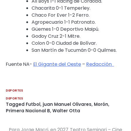
All Boys 1-1 Racing de Córdoba.
Chacarita 0-1 Temperley.
Chaco For Ever 1-2 Ferro.
Agropecuario 1-1 Patronato.
Güemes 1-0 Deportivo Maipú.
Godoy Cruz 2-1 Mitre.
Colon 0-0 Ciudad de Bolívar.
San Martín de Tucumán 0-0 Quilmes.
Fuente NA-
El Gigante del Oeste
–
Redacción
DEPORTES
DEPORTES
Tagged
Futbol
,
juan Manuel Olivares
,
Morón
,
Primera Nacional B
,
Walter Otta
Para Jorge Macri, en 2027
Teatro Seminari – Cine