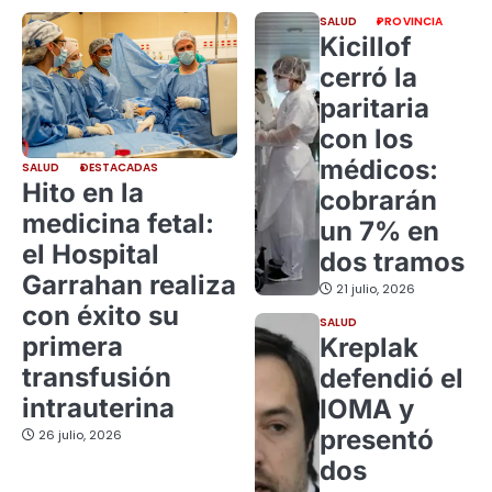
SALUD
PROVINCIA
Kicillof
cerró la
paritaria
con los
médicos:
SALUD
DESTACADAS
Hito en la
cobrarán
medicina fetal:
un 7% en
el Hospital
dos tramos
Garrahan realiza
21 julio, 2026
con éxito su
SALUD
primera
Kreplak
transfusión
defendió el
intrauterina
IOMA y
presentó
26 julio, 2026
dos