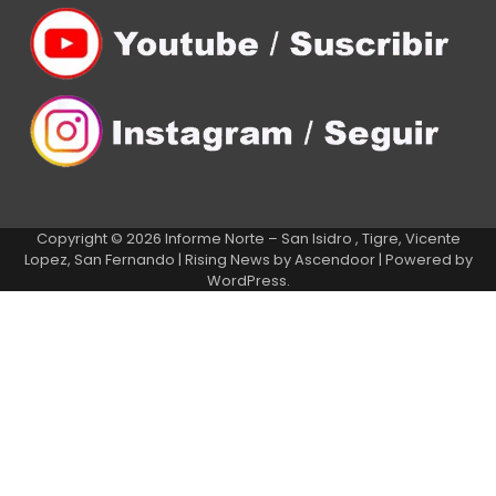
Copyright © 2026
Informe Norte – San Isidro , Tigre, Vicente
Lopez, San Fernando
| Rising News by
Ascendoor
| Powered by
WordPress
.