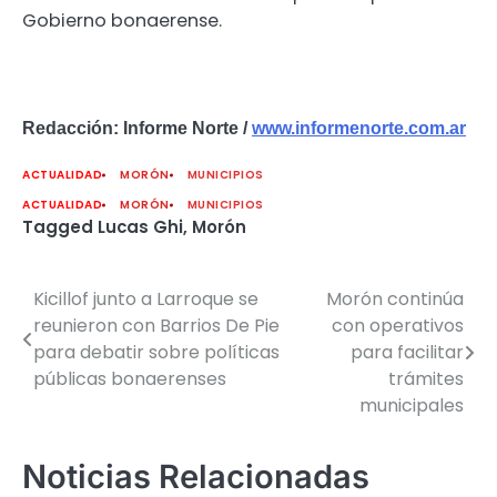
Gobierno bonaerense.
Redacción: Informe Norte /
www.informenorte.com.ar
ACTUALIDAD
MORÓN
MUNICIPIOS
ACTUALIDAD
MORÓN
MUNICIPIOS
Tagged
Lucas Ghi
,
Morón
Kicillof junto a Larroque se
Morón continúa
Navegación
reunieron con Barrios De Pie
con operativos
de
para debatir sobre políticas
para facilitar
públicas bonaerenses
trámites
entradas
municipales
Noticias Relacionadas