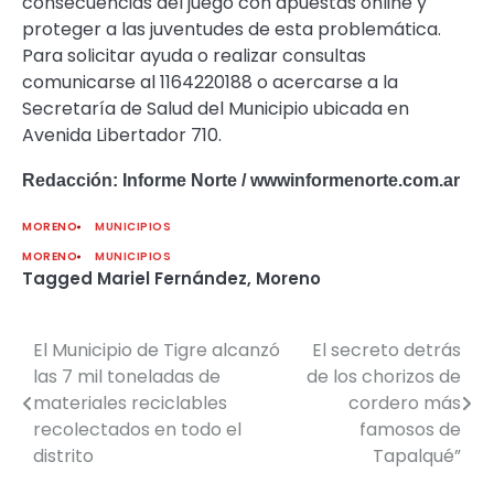
consecuencias del juego con apuestas online y
proteger a las juventudes de esta problemática.
Para solicitar ayuda o realizar consultas
comunicarse al 1164220188 o acercarse a la
Secretaría de Salud del Municipio ubicada en
Avenida Libertador 710.
Redacción: Informe Norte / wwwinformenorte.com.ar
MORENO
MUNICIPIOS
MORENO
MUNICIPIOS
Tagged
Mariel Fernández
,
Moreno
El Municipio de Tigre alcanzó
El secreto detrás
Navegación
las 7 mil toneladas de
de los chorizos de
de
materiales reciclables
cordero más
recolectados en todo el
famosos de
entradas
distrito
Tapalqué”