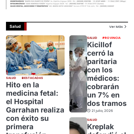
Salud
Ver Más
SALUD
PROVINCIA
Kicillof
cerró la
paritaria
con los
médicos:
SALUD
DESTACADAS
Hito en la
cobrarán
medicina fetal:
un 7% en
el Hospital
dos tramos
Garrahan realiza
21 julio, 2026
con éxito su
SALUD
primera
Kreplak