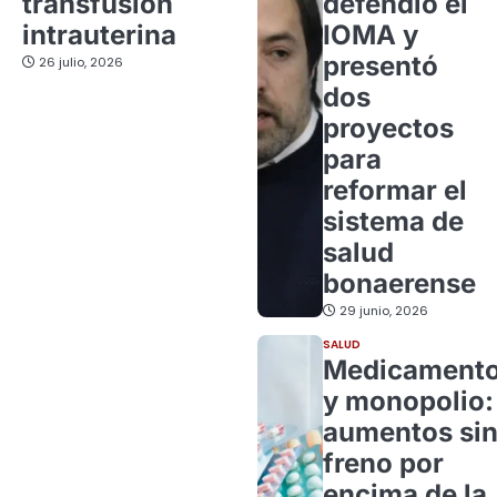
transfusión
defendió el
intrauterina
IOMA y
presentó
26 julio, 2026
dos
proyectos
para
reformar el
sistema de
salud
bonaerense
29 junio, 2026
SALUD
Medicament
y monopolio:
aumentos si
freno por
encima de la