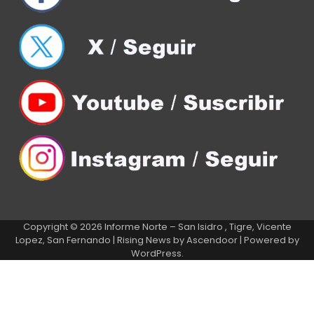
Copyright © 2026
Informe Norte – San Isidro , Tigre, Vicente
Lopez, San Fernando
| Rising News by
Ascendoor
| Powered by
WordPress
.