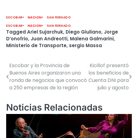
ESCOBAR
NACION
SAN FERNADO
ESCOBAR
NACION
SAN FERNADO
Tagged
Ariel Sujarchuk
,
Diego Giuliano
,
Jorge
D’onofrio
,
Juan Andreotti
,
Malena Galmarini
,
Ministerio de Transporte
,
sergio Massa
Escobar y la Provincia de
Kicillof presentó
Navegación
Buenos Aires organizaron una
los beneficios de
de
ronda de negocios que convocó
Cuenta DNI para
a 250 empresas de la región
julio y agosto
entradas
Noticias Relacionadas