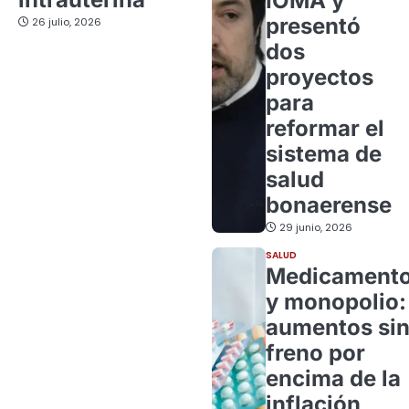
IOMA y
presentó
26 julio, 2026
dos
proyectos
para
reformar el
sistema de
salud
bonaerense
29 junio, 2026
SALUD
Medicament
y monopolio:
aumentos si
freno por
encima de la
inflación