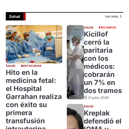
Salud
Ver Más
SALUD
PROVINCIA
Kicillof
cerró la
paritaria
con los
médicos:
SALUD
DESTACADAS
Hito en la
cobrarán
medicina fetal:
un 7% en
el Hospital
dos tramos
Garrahan realiza
21 julio, 2026
con éxito su
SALUD
primera
Kreplak
transfusión
defendió el
intrauterina