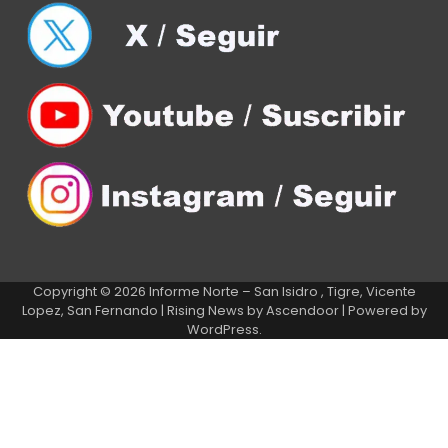
Copyright © 2026
Informe Norte – San Isidro , Tigre, Vicente
Lopez, San Fernando
| Rising News by
Ascendoor
| Powered by
WordPress
.