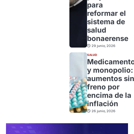
para
reformar el
sistema de
salud
bonaerense
29 junio, 2026
SALUD
Medicament
y monopolio:
aumentos si
freno por
encima de la
inflación
26 junio, 2026