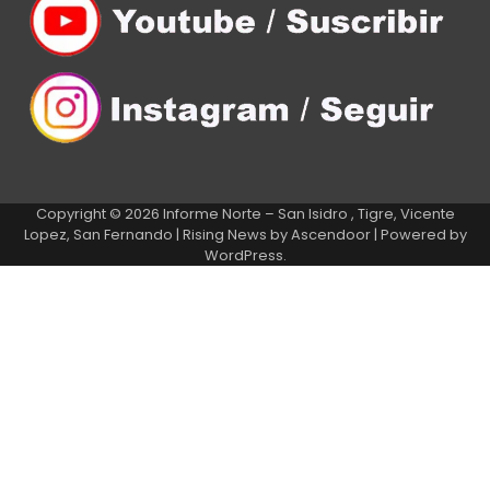
Copyright © 2026
Informe Norte – San Isidro , Tigre, Vicente
Lopez, San Fernando
| Rising News by
Ascendoor
| Powered by
WordPress
.