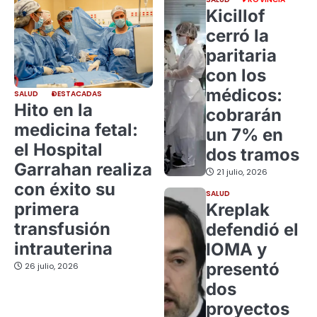
Kicillof
cerró la
paritaria
con los
médicos:
SALUD
DESTACADAS
Hito en la
cobrarán
medicina fetal:
un 7% en
el Hospital
dos tramos
Garrahan realiza
21 julio, 2026
con éxito su
SALUD
primera
Kreplak
transfusión
defendió el
intrauterina
IOMA y
presentó
26 julio, 2026
dos
proyectos