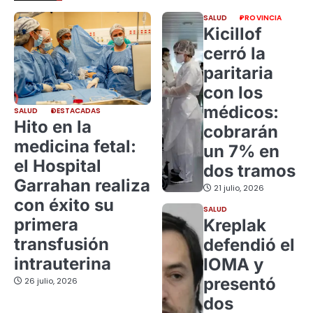
SALUD
PROVINCIA
Kicillof
cerró la
paritaria
con los
médicos:
SALUD
DESTACADAS
Hito en la
cobrarán
medicina fetal:
un 7% en
el Hospital
dos tramos
Garrahan realiza
21 julio, 2026
con éxito su
SALUD
primera
Kreplak
transfusión
defendió el
intrauterina
IOMA y
presentó
26 julio, 2026
dos