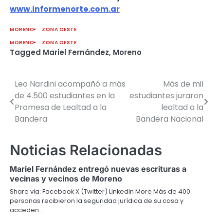
www.informenorte.com.ar
MORENO
ZONA OESTE
MORENO
ZONA OESTE
Tagged
Mariel Fernández
,
Moreno
Leo Nardini acompañó a más
Más de mil
Navegación
de 4.500 estudiantes en la
estudiantes juraron
de
Promesa de Lealtad a la
lealtad a la
Bandera
Bandera Nacional
entradas
Noticias Relacionadas
Mariel Fernández entregó nuevas escrituras a
vecinas y vecinos de Moreno
Share via: Facebook X (Twitter) LinkedIn More Más de 400
personas recibieron la seguridad jurídica de su casa y
acceden…