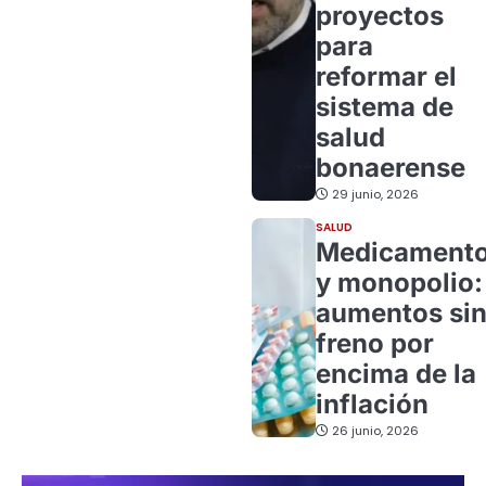
proyectos
para
reformar el
sistema de
salud
bonaerense
29 junio, 2026
SALUD
Medicament
y monopolio:
aumentos si
freno por
encima de la
inflación
26 junio, 2026