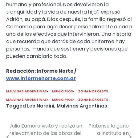
humano y profesional. Nos devolvieron la
tranquilidad y la vida de nuestra hija”, expresó
Adrián, su papá. Días después, la familia regresó al
Comando para agradecer personalmente a cada
uno de los efectivos que intervinieron. Una historia
que recuerda que detrás de cada uniforme hay
personas, manos que sostienen y decisiones que
pueden cambiarlo todo.
Redacción: Informe Norte /
www.informenorte.com.ar
MALVINAS ARGENTINAS
MUNICIPIOS
ZONA NOROESTE
MALVINAS ARGENTINAS
MUNICIPIOS
ZONA NOROESTE
Tagged
Leo Nardini
,
Malvinas Argentinas
Julio Zamora visito y realizo un
Platense le gano
Navegación
relevamiento de las obras del
a Instituto en