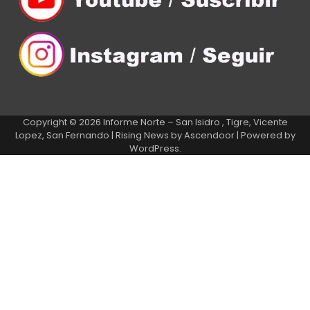
Copyright © 2026
Informe Norte – San Isidro , Tigre, Vicente
Lopez, San Fernando
| Rising News by
Ascendoor
| Powered by
WordPress
.