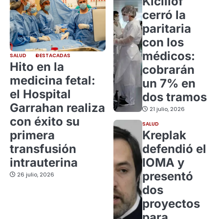
Kicillof
cerró la
paritaria
con los
médicos:
SALUD
DESTACADAS
Hito en la
cobrarán
medicina fetal:
un 7% en
el Hospital
dos tramos
Garrahan realiza
21 julio, 2026
con éxito su
SALUD
primera
Kreplak
transfusión
defendió el
intrauterina
IOMA y
presentó
26 julio, 2026
dos
proyectos
para