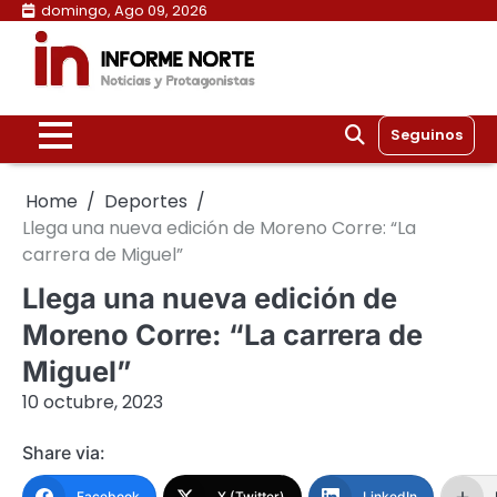
Skip
domingo, Ago 09, 2026
to
content
Seguinos
Home
Deportes
Llega una nueva edición de Moreno Corre: “La
carrera de Miguel”
Llega una nueva edición de
Moreno Corre: “La carrera de
Miguel”
10 octubre, 2023
Share via:
Facebook
X (Twitter)
LinkedIn