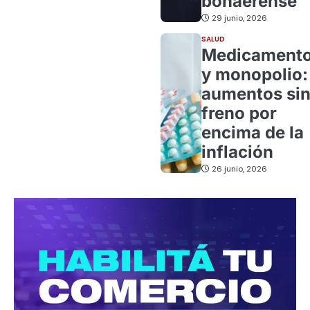
bonaerense
29 junio, 2026
SALUD
Medicament
y monopolio:
aumentos si
freno por
encima de la
inflación
26 junio, 2026