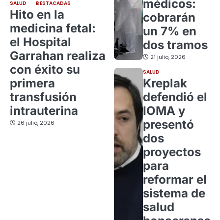
médicos:
SALUD
DESTACADAS
Hito en la
cobrarán
medicina fetal:
un 7% en
el Hospital
dos tramos
Garrahan realiza
21 julio, 2026
con éxito su
SALUD
primera
Kreplak
transfusión
defendió el
intrauterina
IOMA y
presentó
26 julio, 2026
dos
proyectos
para
reformar el
sistema de
salud