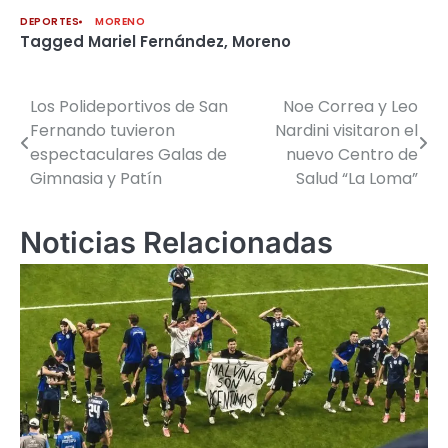
DEPORTES
MORENO
Tagged
Mariel Fernández
,
Moreno
Los Polideportivos de San
Noe Correa y Leo
Navegación
Fernando tuvieron
Nardini visitaron el
de
espectaculares Galas de
nuevo Centro de
Gimnasia y Patín
Salud “La Loma”
entradas
Noticias Relacionadas