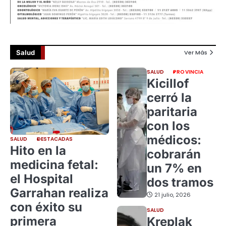
Salud
Ver Más
SALUD
PROVINCIA
Kicillof
cerró la
paritaria
con los
médicos:
SALUD
DESTACADAS
Hito en la
cobrarán
medicina fetal:
un 7% en
el Hospital
dos tramos
Garrahan realiza
21 julio, 2026
con éxito su
SALUD
primera
Kreplak