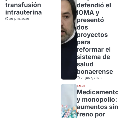
transfusión
defendió el
intrauterina
IOMA y
presentó
26 julio, 2026
dos
proyectos
para
reformar el
sistema de
salud
bonaerense
29 junio, 2026
SALUD
Medicament
y monopolio:
aumentos si
freno por