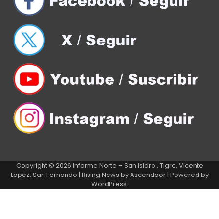
Copyright © 2026
Informe Norte – San Isidro , Tigre, Vicente
Lopez, San Fernando
| Rising News by
Ascendoor
| Powered by
WordPress
.