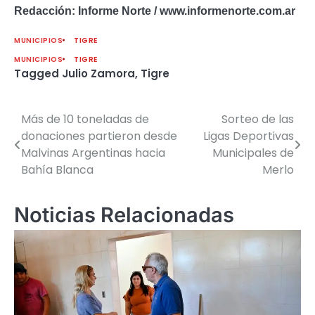
Redacción: Informe Norte / www.informenorte.com.ar
MUNICIPIOS
TIGRE
MUNICIPIOS
TIGRE
Tagged
Julio Zamora
,
Tigre
Más de 10 toneladas de
Sorteo de las
Navegación
donaciones partieron desde
Ligas Deportivas
de
Malvinas Argentinas hacia
Municipales de
Bahía Blanca
Merlo
entradas
Noticias Relacionadas