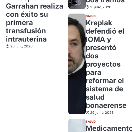
Garrahan realiza
21 julio, 2026
con éxito su
SALUD
primera
Kreplak
transfusión
defendió el
intrauterina
IOMA y
presentó
26 julio, 2026
dos
proyectos
para
reformar el
sistema de
salud
bonaerense
29 junio, 2026
SALUD
Medicament