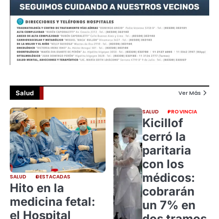
Salud
Ver Más
SALUD
PROVINCIA
Kicillof
cerró la
paritaria
con los
médicos:
SALUD
DESTACADAS
Hito en la
cobrarán
medicina fetal:
un 7% en
el Hospital
dos tramos