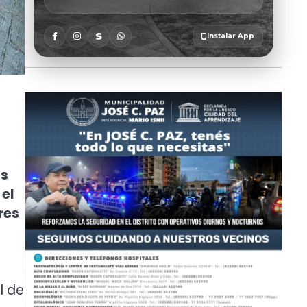
os
 el
res
l de