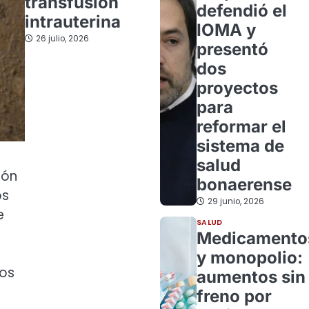
transfusión
defendió el
intrauterina
IOMA y
26 julio, 2026
presentó
dos
proyectos
para
reformar el
sistema de
salud
ión
bonaerense
os
29 junio, 2026
e
SALUD
Medicamento
y monopolio:
ios
aumentos sin
freno por