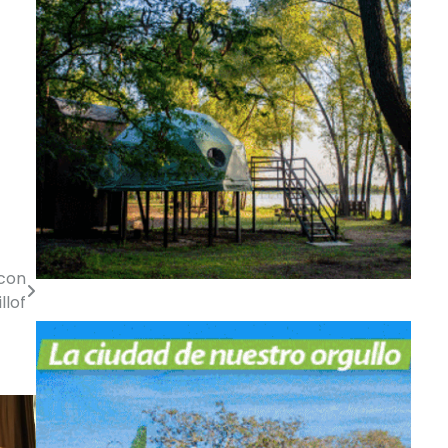
 con
llof