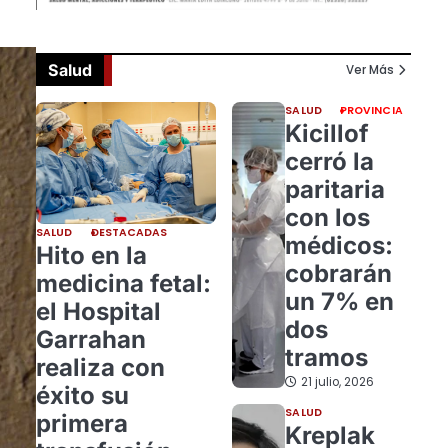
Salud
Ver Más
SALUD
PROVINCIA
Kicillof
cerró la
paritaria
con los
SALUD
DESTACADAS
médicos:
Hito en la
cobrarán
medicina fetal:
un 7% en
el Hospital
dos
Garrahan
tramos
realiza con
21 julio, 2026
éxito su
SALUD
primera
Kreplak