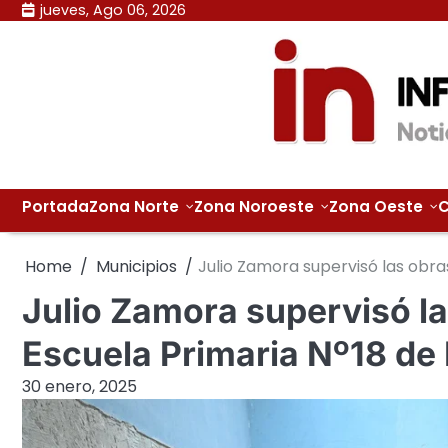
Skip
jueves, Ago 06, 2026
to
content
Portada
Zona Norte
Zona Noroeste
Zona Oeste
C
Home
Municipios
Julio Zamora supervisó las obra
Julio Zamora supervisó la
Escuela Primaria Nº18 de
30 enero, 2025