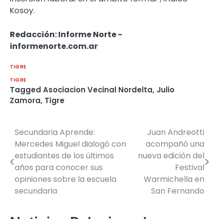
Kosoy.
Redacción: Informe Norte -
informenorte.com.ar
TIGRE
TIGRE
Tagged
Asociacion Vecinal Nordelta
,
Julio
Zamora
,
Tigre
Secundaria Aprende:
Juan Andreotti
Navegación
Mercedes Miguel dialogó con
acompañó una
de
estudiantes de los últimos
nueva edición del
años para conocer sus
Festival
entradas
opiniones sobre la escuela
Warmichella en
secundaria
San Fernando