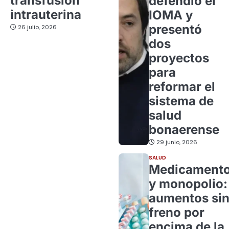
transfusión
defendió el
intrauterina
IOMA y
presentó
26 julio, 2026
dos
proyectos
para
reformar el
sistema de
salud
bonaerense
29 junio, 2026
SALUD
Medicament
y monopolio:
aumentos si
freno por
encima de la