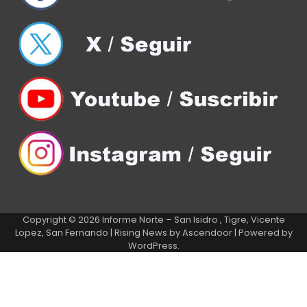
Copyright © 2026
Informe Norte – San Isidro , Tigre, Vicente
Lopez, San Fernando
| Rising News by
Ascendoor
| Powered by
WordPress
.