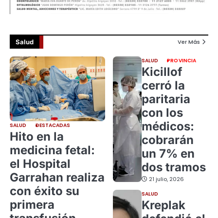
Salud
Ver Más
SALUD
PROVINCIA
Kicillof
cerró la
paritaria
con los
médicos:
SALUD
DESTACADAS
Hito en la
cobrarán
medicina fetal:
un 7% en
el Hospital
dos tramos
Garrahan realiza
21 julio, 2026
con éxito su
SALUD
primera
Kreplak