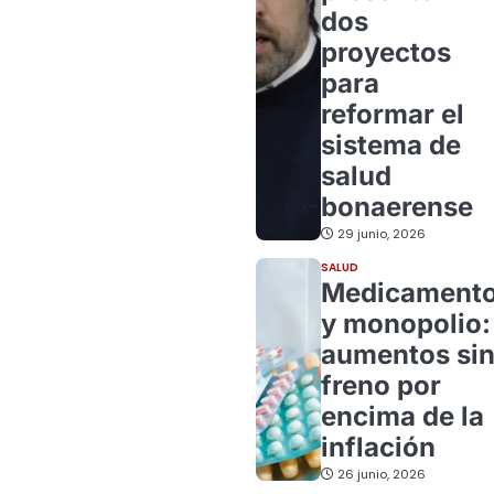
dos
proyectos
para
reformar el
sistema de
salud
bonaerense
29 junio, 2026
SALUD
Medicament
y monopolio:
aumentos si
freno por
encima de la
inflación
26 junio, 2026