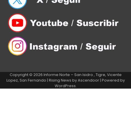
Copyright © 2026
Informe Norte – San Isidro , Tigre, Vicente
Lopez, San Fernando
| Rising News by
Ascendoor
| Powered by
WordPress
.