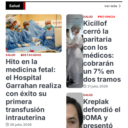
Salud
Ver Más
SALUD
PROVINCIA
Kicillof
cerró la
paritaria
con los
médicos:
SALUD
DESTACADAS
Hito en la
cobrarán
medicina fetal:
un 7% en
el Hospital
dos tramos
Garrahan realiza
21 julio, 2026
con éxito su
SALUD
primera
Kreplak
transfusión
defendió el
intrauterina
IOMA y
presentó
26 julio, 2026