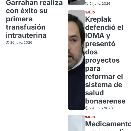
Garrahan realiza
21 julio, 2026
con éxito su
SALUD
primera
Kreplak
transfusión
defendió el
intrauterina
IOMA y
presentó
26 julio, 2026
dos
proyectos
para
reformar el
sistema de
salud
bonaerense
29 junio, 2026
SALUD
Medicament