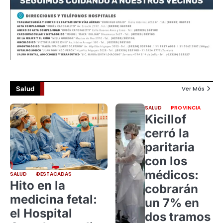
Salud
Ver Más
SALUD
PROVINCIA
Kicillof
cerró la
paritaria
con los
médicos:
SALUD
DESTACADAS
Hito en la
cobrarán
medicina fetal:
un 7% en
el Hospital
dos tramos