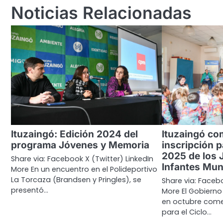
entradas
Noticias Relacionadas
Ituzaingó: Edición 2024 del
Ituzaingó co
programa Jóvenes y Memoria
inscripción p
2025 de los 
Share via: Facebook X (Twitter) LinkedIn
Infantes Mun
More En un encuentro en el Polideportivo
La Torcaza (Brandsen y Pringles), se
Share via: Facebo
presentó…
More El Gobierno
en octubre comen
para el Ciclo…