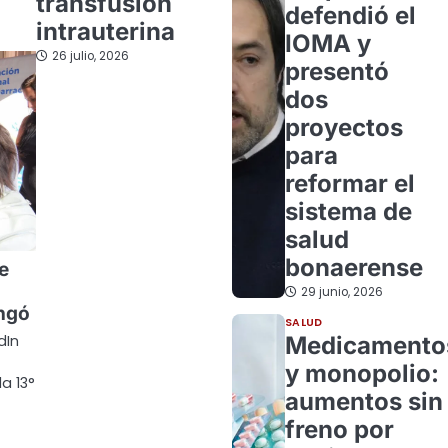
transfusión
defendió el
intrauterina
IOMA y
26 julio, 2026
presentó
dos
proyectos
para
reformar el
sistema de
salud
bonaerense
e
29 junio, 2026
ngó
SALUD
Medicamento
dIn
y monopolio:
a 13°
aumentos sin
freno por