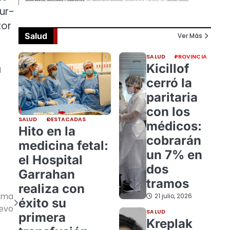
Sur-
tor
Salud
Ver Más
SALUD
PROVINCIA
Kicillof
a
cerró la
paritaria
con los
SALUD
DESTACADAS
médicos:
Hito en la
cobrarán
medicina fetal:
un 7% en
el Hospital
dos
Garrahan
tramos
realiza con
rama
21 julio, 2026
éxito su
evo
SALUD
primera
Kreplak