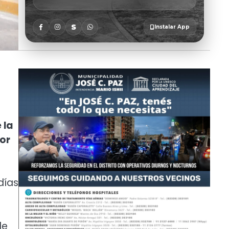
 la
por
días
le