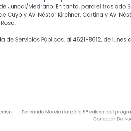
 de Juncal
/Medrano
. En tanto, para el traslado 
de Cuyo y Av. Néstor Kirchner, Cortina y Av. Nés
 Rosa
.
 de Servicios Públicos, al 4621-8612, de lunes 
cción
Fernando Moreira lanzó la 5ª edición del prog
Conectar De Nu