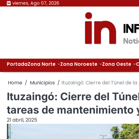
Skip
viernes, Ago 07, 2026
to
content
Portada
Zona Norte
Zona Noroeste
Zona Oeste
C
Home
Municipios
Ituzaingó: Cierre del Túnel de 
Ituzaingó: Cierre del Túne
tareas de mantenimiento 
21 abril, 2025