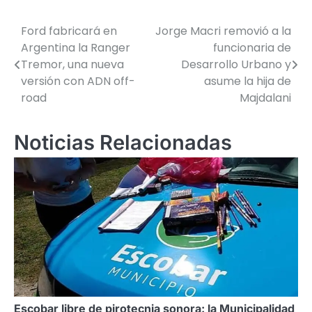
Ford fabricará en
Jorge Macri removió a la
Navegación
Argentina la Ranger
funcionaria de
de
Tremor, una nueva
Desarrollo Urbano y
versión con ADN off-
asume la hija de
entradas
road
Majdalani
Noticias Relacionadas
Escobar libre de pirotecnia sonora: la Municipalidad