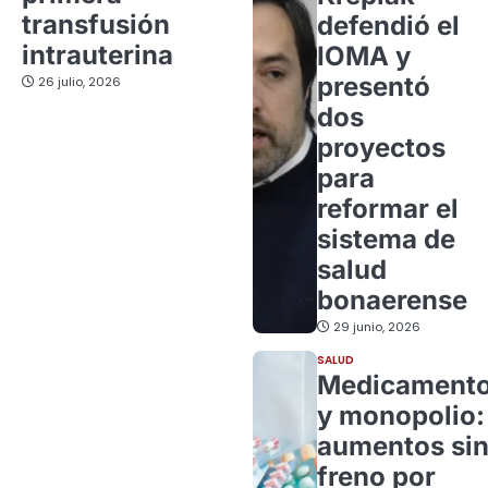
transfusión
defendió el
intrauterina
IOMA y
presentó
26 julio, 2026
dos
proyectos
para
reformar el
sistema de
salud
bonaerense
29 junio, 2026
SALUD
Medicament
y monopolio:
aumentos si
freno por