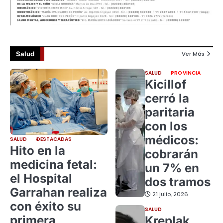
Salud
Ver Más
SALUD
PROVINCIA
Kicillof
cerró la
paritaria
con los
médicos:
SALUD
DESTACADAS
Hito en la
cobrarán
medicina fetal:
un 7% en
el Hospital
dos tramos
Garrahan realiza
21 julio, 2026
con éxito su
SALUD
primera
Kreplak