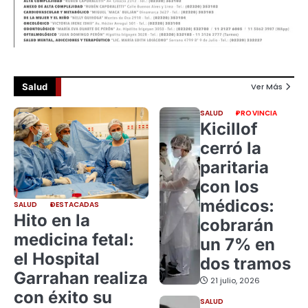
Salud
Ver Más
SALUD
PROVINCIA
Kicillof
cerró la
paritaria
con los
médicos:
SALUD
DESTACADAS
Hito en la
cobrarán
medicina fetal:
un 7% en
el Hospital
dos tramos
Garrahan realiza
21 julio, 2026
con éxito su
SALUD