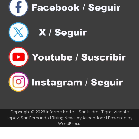
Copyright © 2026
Informe Norte – San Isidro , Tigre, Vicente
Lopez, San Fernando
| Rising News by
Ascendoor
| Powered by
WordPress
.