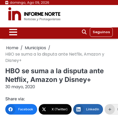
Skip
domingo, Ago 09, 2026
to
content
Seguinos
Home
Municipios
HBO se suma a la disputa ante Netflix, Amazon y
Disney+
HBO se suma a la disputa ante
Netflix, Amazon y Disney+
30 mayo, 2020
Share via:
Facebook
X (Twitter)
LinkedIn