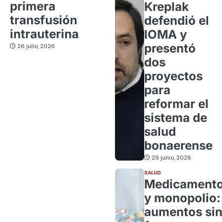
primera
Kreplak
transfusión
defendió el
intrauterina
IOMA y
presentó
26 julio, 2026
dos
proyectos
para
reformar el
sistema de
salud
bonaerense
29 junio, 2026
SALUD
Medicament
y monopolio:
aumentos si