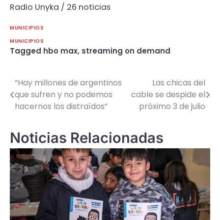
Radio Unyka / 26 noticias
MUNICIPIOS
MUNICIPIOS
Tagged
hbo max
,
streaming on demand
“Hay millones de argentinos
Las chicas del
Navegación
que sufren y no podemos
cable se despide el
de
hacernos los distraídos”
próximo 3 de julio
entradas
Noticias Relacionadas