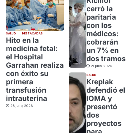
Kicillof
cerró la
paritaria
con los
médicos:
SALUD
DESTACADAS
Hito en la
cobrarán
medicina fetal:
un 7% en
el Hospital
dos tramos
Garrahan realiza
21 julio, 2026
con éxito su
SALUD
primera
Kreplak
transfusión
defendió el
intrauterina
IOMA y
presentó
26 julio, 2026
dos
proyectos
para