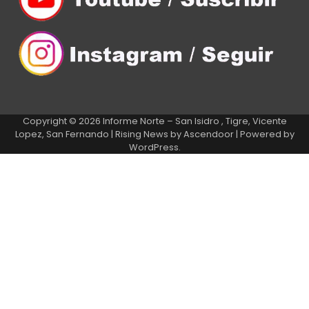
Copyright © 2026
Informe Norte – San Isidro , Tigre, Vicente
Lopez, San Fernando
| Rising News by
Ascendoor
| Powered by
WordPress
.