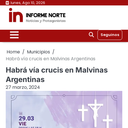
Skip
lunes, Ago 10, 2026
to
content
Seguinos
Home
Municipios
Habrá vía crucis en Malvinas Argentinas
Habrá vía crucis en Malvinas
Argentinas
27 marzo, 2024