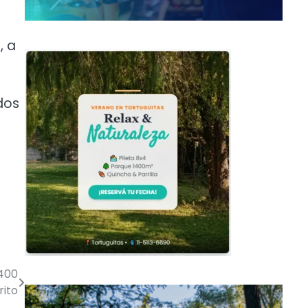
, a
dos
.400
rito