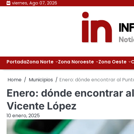
Skip
viernes, Ago 07, 2026
to
content
Portada
Zona Norte
Zona Noroeste
Zona Oeste
C
Home
Municipios
Enero: dónde encontrar al Punt
Enero: dónde encontrar a
Vicente López
10 enero, 2025