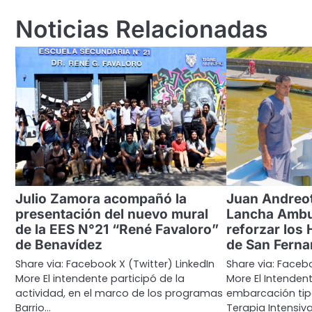
entradas
Noticias Relacionadas
Julio Zamora acompañó la
Juan Andreot
presentación del nuevo mural
Lancha Ambu
de la EES N°21 “René Favaloro”
reforzar los 
de Benavídez
de San Fern
Share via: Facebook X (Twitter) LinkedIn
Share via: Facebo
More El intendente participó de la
More El Intenden
actividad, en el marco de los programas
embarcación tip
Barrio…
Terapia Intensiv