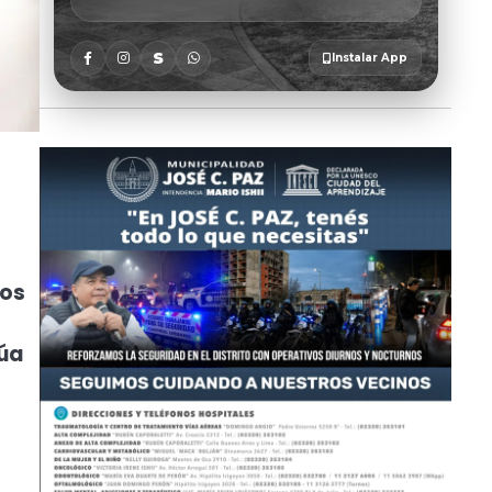
dos
núa