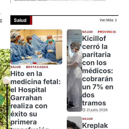
,
s
Salud
Ver Más
SALUD
PROVINCIA
Kicillof
cerró la
paritaria
con los
SALUD
DESTACADAS
médicos:
Hito en la
cobrarán
medicina fetal:
un 7% en
el Hospital
dos
Garrahan
tramos
realiza con
21 julio, 2026
éxito su
SALUD
primera
Kreplak