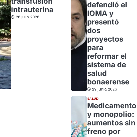
transfusión
defendió el
intrauterina
IOMA y
26 julio, 2026
presentó
dos
proyectos
para
reformar el
sistema de
salud
bonaerense
29 junio, 2026
SALUD
Medicamento
y monopolio:
aumentos sin
freno por