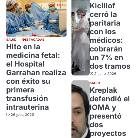
Kicillof
cerró la
paritaria
con los
médicos:
SALUD
DESTACADAS
Hito en la
cobrarán
medicina fetal:
un 7% en
el Hospital
dos tramos
Garrahan realiza
21 julio, 2026
con éxito su
SALUD
primera
Kreplak
transfusión
defendió el
intrauterina
IOMA y
presentó
26 julio, 2026
dos
proyectos