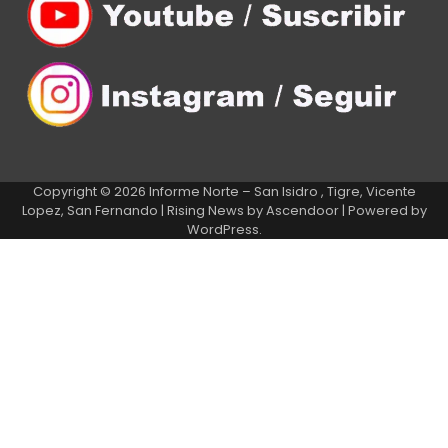
Copyright © 2026
Informe Norte – San Isidro , Tigre, Vicente
Lopez, San Fernando
| Rising News by
Ascendoor
| Powered by
WordPress
.