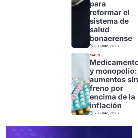
para
reformar el
sistema de
salud
bonaerense
29 junio, 2026
SALUD
Medicament
y monopolio:
aumentos si
freno por
encima de la
inflación
26 junio, 2026