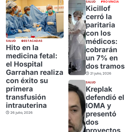
SALUD
PROVINCIA
Kicillof
cerró la
paritaria
con los
médicos:
SALUD
DESTACADAS
Hito en la
cobrarán
medicina fetal:
un 7% en
el Hospital
dos tramos
Garrahan realiza
21 julio, 2026
con éxito su
SALUD
primera
Kreplak
transfusión
defendió el
intrauterina
IOMA y
presentó
26 julio, 2026
dos
proyectos