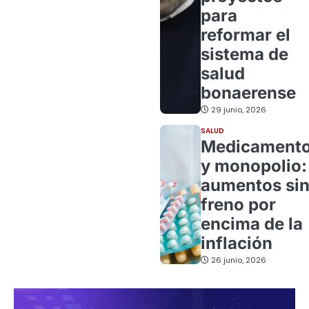
para
reformar el
sistema de
salud
bonaerense
29 junio, 2026
SALUD
Medicament
y monopolio:
aumentos si
freno por
encima de la
inflación
26 junio, 2026