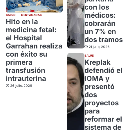
con los
médicos:
SALUD
DESTACADAS
Hito en la
cobrarán
medicina fetal:
un 7% en
el Hospital
dos tramos
Garrahan realiza
21 julio, 2026
con éxito su
SALUD
primera
Kreplak
transfusión
defendió el
intrauterina
IOMA y
presentó
26 julio, 2026
dos
proyectos
para
reformar el
sistema de