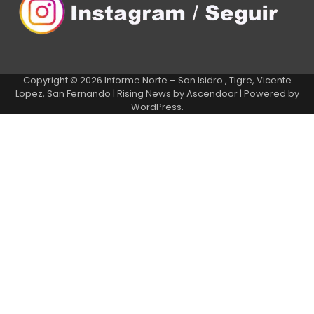
Copyright © 2026
Informe Norte – San Isidro , Tigre, Vicente
Lopez, San Fernando
| Rising News by
Ascendoor
| Powered by
WordPress
.