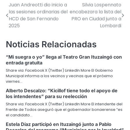
Juan Andreotti dio inicio a
Silvia Lospennato
Navegación
las sesiones ordinarias del
encabezara la lista del
de
HCD de San Fernando
PRO en Ciudad junto a
2025
Lombardi
entradas
Noticias Relacionadas
“Mi suegra o yo” llega al Teatro Gran Ituzaingó con
entrada gratuita
Share via: Facebook X (Twitter) LinkedIn More El Gobierno
Municipal informa a los vecinos y vecinas que el próximo
viernes…
Alberto Descalzo: “Kicillof tiene todo el apoyo de
los intendentes” para su reelección
Share via: Facebook X (Twitter) LinkedIn More El intendente del
Frente de Todos aseguró que el gobernador bonaerense “es
el candidato…
Estela Díaz participó en Ituzaingó junto a Pablo