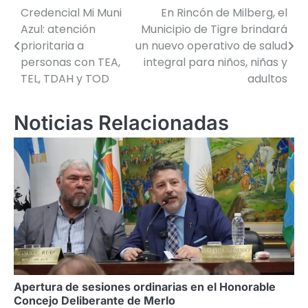
Credencial Mi Muni
En Rincón de Milberg, el
Navegación
Azul: atención
Municipio de Tigre brindará
de
prioritaria a
un nuevo operativo de salud
personas con TEA,
integral para niños, niñas y
entradas
TEL, TDAH y TOD
adultos
Noticias Relacionadas
Apertura de sesiones ordinarias en el Honorable
Concejo Deliberante de Merlo