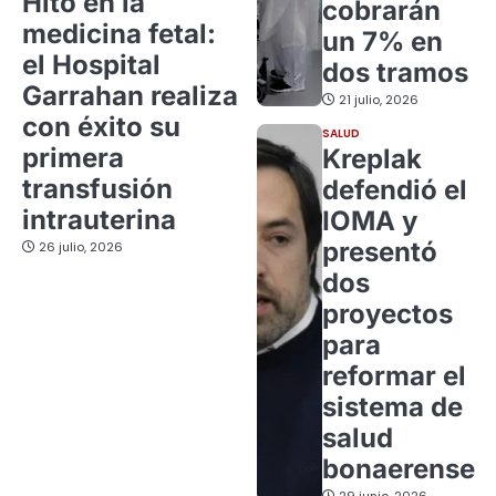
Hito en la
cobrarán
medicina fetal:
un 7% en
el Hospital
dos tramos
Garrahan realiza
21 julio, 2026
con éxito su
SALUD
primera
Kreplak
transfusión
defendió el
intrauterina
IOMA y
presentó
26 julio, 2026
dos
proyectos
para
reformar el
sistema de
salud
bonaerense
29 junio, 2026