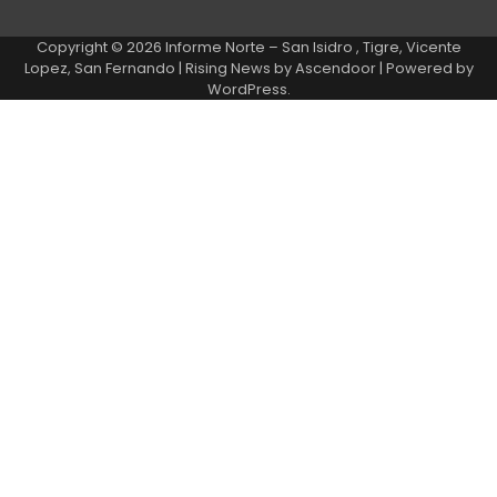
Copyright © 2026
Informe Norte – San Isidro , Tigre, Vicente
Lopez, San Fernando
| Rising News by
Ascendoor
| Powered by
WordPress
.