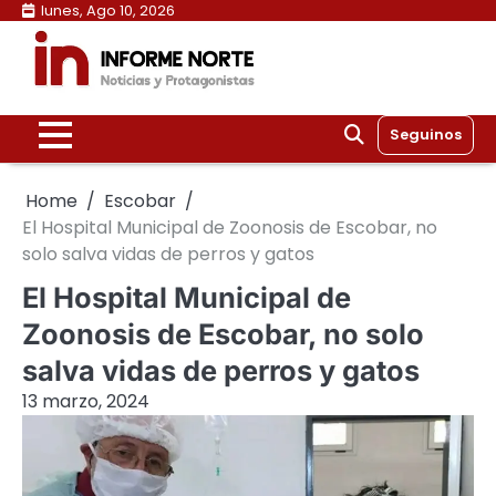
Skip
lunes, Ago 10, 2026
to
content
Seguinos
Home
Escobar
El Hospital Municipal de Zoonosis de Escobar, no
solo salva vidas de perros y gatos
El Hospital Municipal de
Zoonosis de Escobar, no solo
salva vidas de perros y gatos
13 marzo, 2024