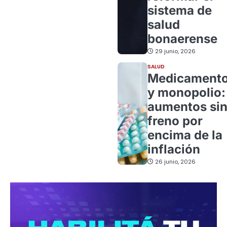
sistema de
salud
bonaerense
29 junio, 2026
SALUD
Medicament
y monopolio:
aumentos si
freno por
encima de la
inflación
26 junio, 2026