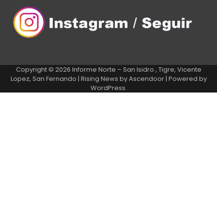
Copyright © 2026
Informe Norte – San Isidro , Tigre, Vicente
Lopez, San Fernando
| Rising News by
Ascendoor
| Powered by
WordPress
.