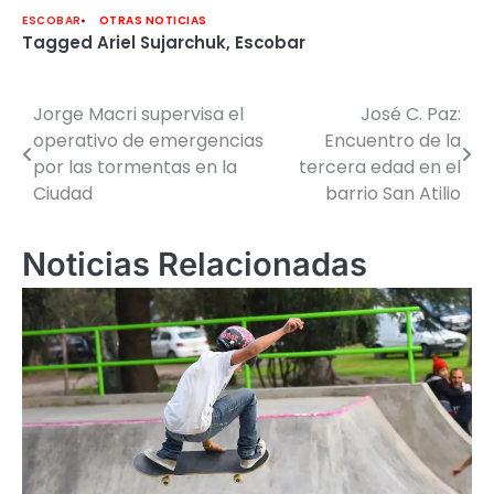
ESCOBAR
OTRAS NOTICIAS
Tagged
Ariel Sujarchuk
,
Escobar
Jorge Macri supervisa el
José C. Paz:
Navegación
operativo de emergencias
Encuentro de la
de
por las tormentas en la
tercera edad en el
Ciudad
barrio San Atilio
entradas
Noticias Relacionadas