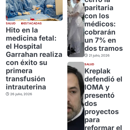
paritaria
con los
médicos:
SALUD
DESTACADAS
Hito en la
cobrarán
medicina fetal:
un 7% en
el Hospital
dos tramos
Garrahan realiza
21 julio, 2026
con éxito su
SALUD
primera
Kreplak
transfusión
defendió el
intrauterina
IOMA y
presentó
26 julio, 2026
dos
proyectos
para
reformar el