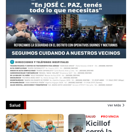
Salud
Ver Más
SALUD
PROVINCIA
Kicillof
cerró la