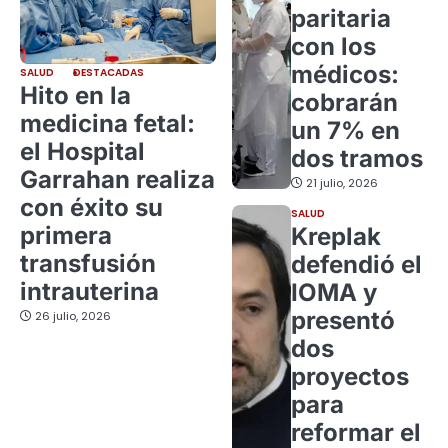
paritaria
con los
médicos:
SALUD
DESTACADAS
Hito en la
cobrarán
medicina fetal:
un 7% en
el Hospital
dos tramos
Garrahan realiza
21 julio, 2026
con éxito su
SALUD
primera
Kreplak
transfusión
defendió el
intrauterina
IOMA y
presentó
26 julio, 2026
dos
proyectos
para
reformar el