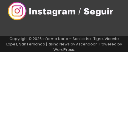
Copyright © 2026
Informe Norte – San Isidro , Tigre, Vicente
Lopez, San Fernando
| Rising News by
Ascendoor
| Powered by
WordPress
.