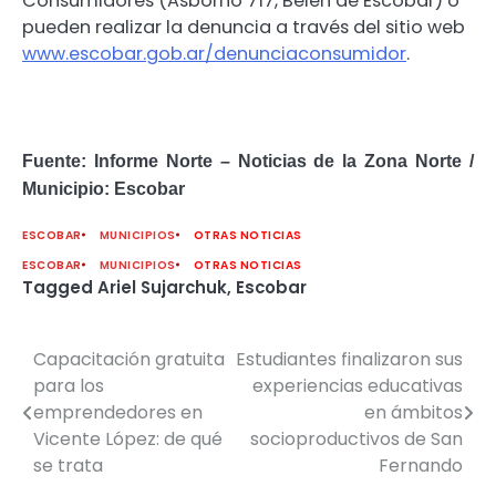
Consumidores (Asborno 717, Belén de Escobar) o
pueden realizar la denuncia a través del sitio web
www.escobar.gob.ar/denunciaconsumidor
.
Fuente: Informe Norte – Noticias de la Zona Norte /
Municipio: Escobar
ESCOBAR
MUNICIPIOS
OTRAS NOTICIAS
ESCOBAR
MUNICIPIOS
OTRAS NOTICIAS
Tagged
Ariel Sujarchuk
,
Escobar
Capacitación gratuita
Estudiantes finalizaron sus
Navegación
para los
experiencias educativas
de
emprendedores en
en ámbitos
Vicente López: de qué
socioproductivos de San
entradas
se trata
Fernando