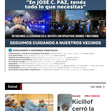
Salud
Ver Más
SALUD
PROVINCIA
Kicillof
cerró la