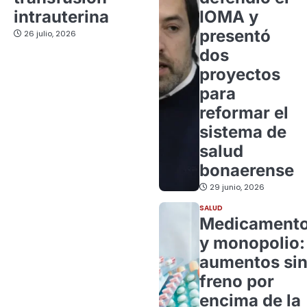
intrauterina
IOMA y
presentó
26 julio, 2026
dos
proyectos
para
reformar el
sistema de
salud
bonaerense
29 junio, 2026
SALUD
Medicament
y monopolio:
aumentos si
freno por
encima de la