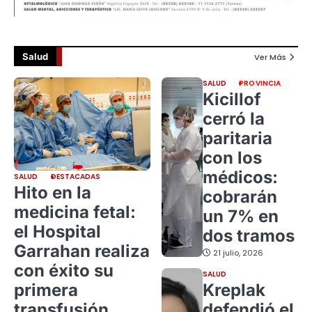
Salud
Ver Más
SALUD
PROVINCIA
Kicillof
cerró la
paritaria
con los
médicos:
SALUD
DESTACADAS
Hito en la
cobrarán
medicina fetal:
un 7% en
el Hospital
dos tramos
Garrahan realiza
21 julio, 2026
con éxito su
SALUD
primera
Kreplak
transfusión
defendió el