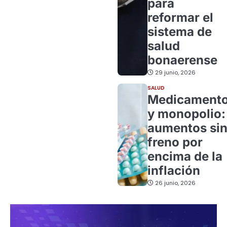
para
reformar el
sistema de
salud
bonaerense
29 junio, 2026
SALUD
Medicament
y monopolio:
aumentos si
freno por
encima de la
inflación
26 junio, 2026