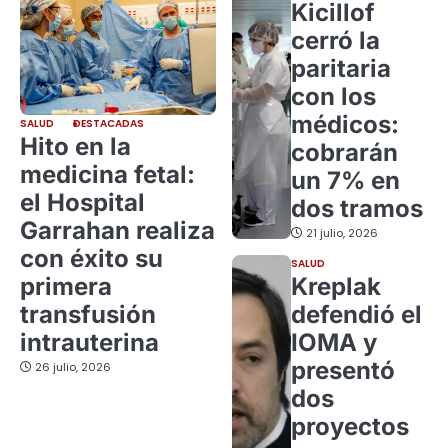
Kicillof
cerró la
paritaria
con los
médicos:
SALUD
DESTACADAS
Hito en la
cobrarán
medicina fetal:
un 7% en
el Hospital
dos tramos
Garrahan realiza
21 julio, 2026
con éxito su
SALUD
primera
Kreplak
transfusión
defendió el
intrauterina
IOMA y
presentó
26 julio, 2026
dos
proyectos