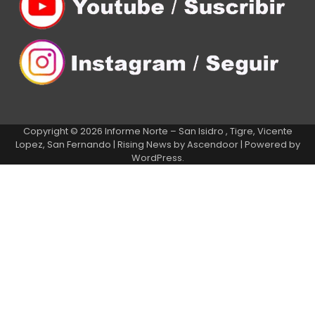
Copyright © 2026
Informe Norte – San Isidro , Tigre, Vicente
Lopez, San Fernando
| Rising News by
Ascendoor
| Powered by
WordPress
.