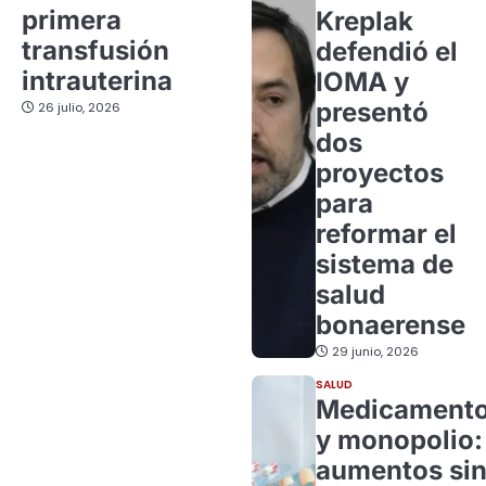
primera
Kreplak
transfusión
defendió el
intrauterina
IOMA y
presentó
26 julio, 2026
dos
proyectos
para
reformar el
sistema de
salud
bonaerense
29 junio, 2026
SALUD
Medicament
y monopolio:
aumentos si