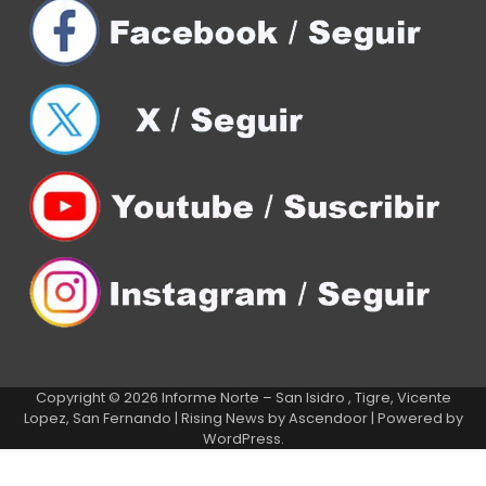
Copyright © 2026
Informe Norte – San Isidro , Tigre, Vicente
Lopez, San Fernando
| Rising News by
Ascendoor
| Powered by
WordPress
.