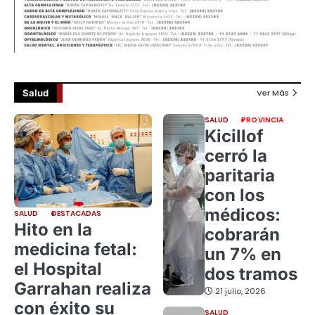
Salud
Ver Más
SALUD
PROVINCIA
Kicillof
cerró la
paritaria
con los
médicos:
SALUD
DESTACADAS
Hito en la
cobrarán
medicina fetal:
un 7% en
el Hospital
dos tramos
Garrahan realiza
21 julio, 2026
con éxito su
SALUD