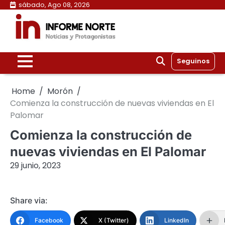
Skip
sábado, Ago 08, 2026
to
content
Seguinos
Home
Morón
Comienza la construcción de nuevas viviendas en El
Palomar
Comienza la construcción de
nuevas viviendas en El Palomar
29 junio, 2023
Share via:
Facebook
X (Twitter)
LinkedIn