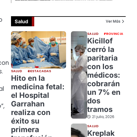
o
Salud
Ver Más
SALUD
PROVINCIA
Kicillof
cerró la
paritaria
con
con los
s.
SALUD
DESTACADAS
médicos:
Hito en la
cobrarán
medicina fetal:
al
un 7% en
el Hospital
dos
Garrahan
”,
tramos
realiza con
21 julio, 2026
éxito su
SALUD
primera
Kreplak