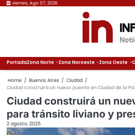
Skip
viernes, Ago 07, 2026
to
content
Portada
Zona Norte
Zona Noroeste
Zona Oeste
C
Home
Buenos Aires
Ciudad
Ciudad construirá un nuevo puente en Ciudad de la Paz 
Ciudad construirá un nue
para tránsito liviano y pre
2 agosto, 2025