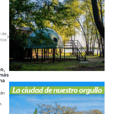
a de
tos
go,
 más
ana
dIn
r,