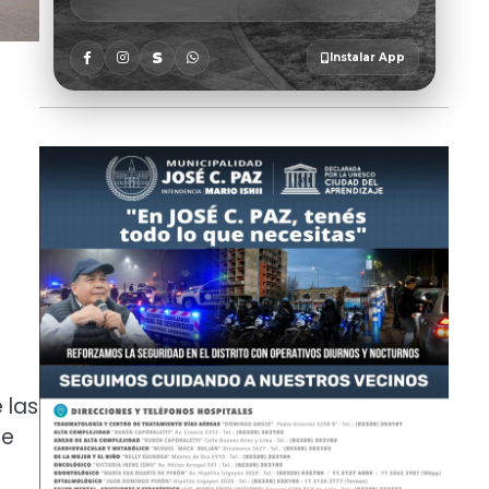
 las
de