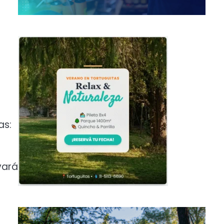
as:
vará