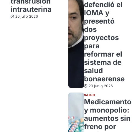
transfusión
defendió el
intrauterina
IOMA y
26 julio, 2026
presentó
dos
proyectos
para
reformar el
sistema de
salud
bonaerense
29 junio, 2026
SALUD
Medicamento
y monopolio:
aumentos sin
freno por