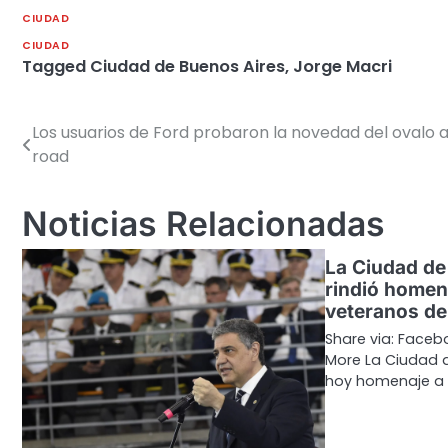
CIUDAD
CIUDAD
Tagged
Ciudad de Buenos Aires
,
Jorge Macri
Los usuarios de Ford probaron la novedad del ovalo a
Navegación
road
de
entradas
Noticias Relacionadas
La Ciudad de
rindió homena
veteranos de
Share via: Facebo
More La Ciudad d
hoy homenaje a 