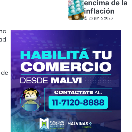
encima de la
inflación
26 junio, 2026
rma
dad
 de