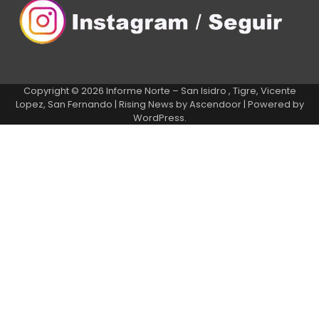
Copyright © 2026
Informe Norte – San Isidro , Tigre, Vicente
Lopez, San Fernando
| Rising News by
Ascendoor
| Powered by
WordPress
.