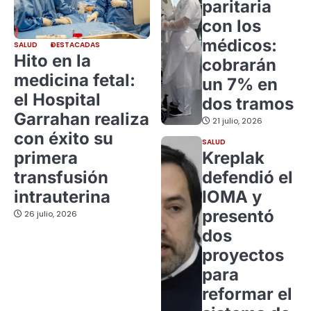
paritaria
con los
médicos:
SALUD
DESTACADAS
Hito en la
cobrarán
medicina fetal:
un 7% en
el Hospital
dos tramos
Garrahan realiza
21 julio, 2026
con éxito su
SALUD
primera
Kreplak
transfusión
defendió el
intrauterina
IOMA y
presentó
26 julio, 2026
dos
proyectos
para
reformar el