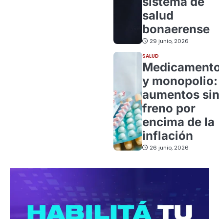
sistema de
salud
bonaerense
29 junio, 2026
SALUD
Medicament
y monopolio:
aumentos si
freno por
encima de la
inflación
26 junio, 2026