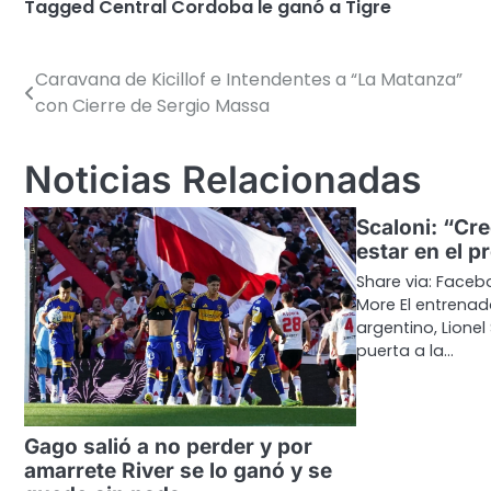
Tagged
Central Cordoba le ganó a Tigre
Caravana de Kicillof e Intendentes a “La Matanza”
Navegación
con Cierre de Sergio Massa
de
entradas
Noticias Relacionadas
Scaloni: “Cr
estar en el 
Share via: Facebo
More El entrenad
argentino, Lionel
puerta a la…
Gago salió a no perder y por
amarrete River se lo ganó y se