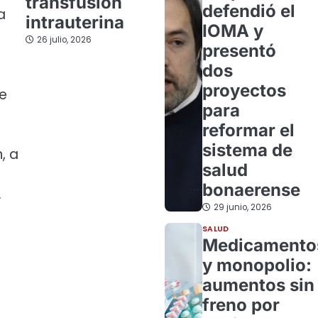
transfusión
defendió el
a
intrauterina
IOMA y
26 julio, 2026
presentó
dos
proyectos
le
para
reformar el
sistema de
, a
salud
bonaerense
.
29 junio, 2026
SALUD
Medicamento
y monopolio:
aumentos sin
freno por