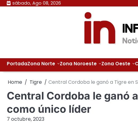
Skip
sábado, Ago 08, 2026
to
content
Portada
Zona Norte
Zona Noroeste
Zona Oeste
C
Home
Tigre
Central Cordoba le ganó a Tigre en 
Central Cordoba le ganó 
como único líder
7 octubre, 2023