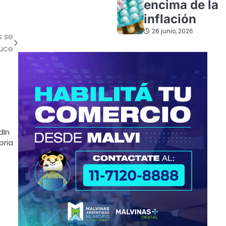
encima de la
inflación
26 junio, 2026
s se
ruce
dIn
oria