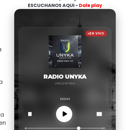
ESCUCHANOS AQUI -
Dale play
a
a
a
la
 en