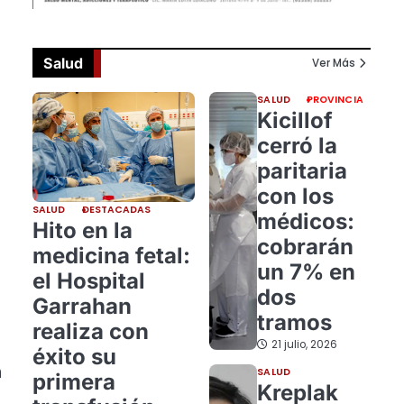
Salud
Ver Más
SALUD
PROVINCIA
Kicillof
cerró la
paritaria
con los
SALUD
DESTACADAS
médicos:
Hito en la
cobrarán
medicina fetal:
un 7% en
el Hospital
dos
Garrahan
tramos
realiza con
21 julio, 2026
éxito su
n
SALUD
primera
Kreplak