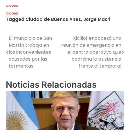
CIUDAD
CIUDAD
Tagged
Ciudad de Buenos Aires
,
Jorge Macri
El municipio de San
Kicillof encabezó una
Navegación
Martín trabaja en
reunión de emergencia en
de
los inconvenientes
el centro operativo que
causados por las
coordina la asistencia
entradas
tormentas
frente al temporal
Noticias Relacionadas