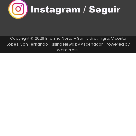
Copyright © 2026
Informe Norte – San Isidro , Tigre, Vicente
Lopez, San Fernando
| Rising News by
Ascendoor
| Powered by
WordPress
.