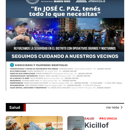
Salud
Ver Más
SALUD
PROVINCIA
Kicillof