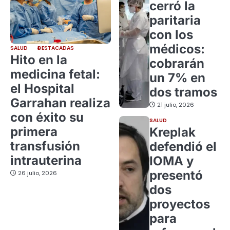
cerró la
paritaria
con los
médicos:
SALUD
DESTACADAS
Hito en la
cobrarán
medicina fetal:
un 7% en
el Hospital
dos tramos
Garrahan realiza
21 julio, 2026
con éxito su
SALUD
primera
Kreplak
transfusión
defendió el
intrauterina
IOMA y
presentó
26 julio, 2026
dos
proyectos
para